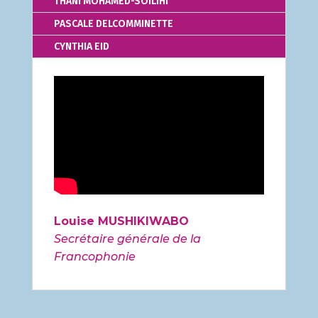
THANI MOHAMED-SOILIHI
PASCALE DELCOMMINETTE
CYNTHIA EID
Louise MUSHIKIWABO
Secrétaire générale de la
Francophonie