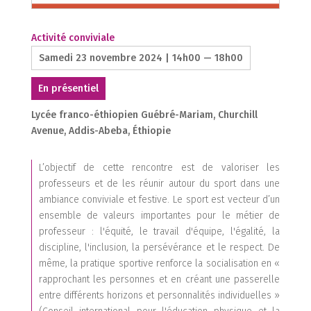
1
Activité conviviale
3
Samedi 23 novembre 2024 | 14h00 — 18h00
En présentiel
Lycée franco-éthiopien Guébré-Mariam, Churchill
Avenue, Addis-Abeba, Éthiopie
2
L’objectif de cette rencontre est de valoriser les
2
professeurs et de les réunir autour du sport dans une
ambiance conviviale et festive. Le sport est vecteur d’un
1
ensemble de valeurs importantes pour le métier de
professeur : l'équité, le travail d'équipe, l'égalité, la
discipline, l'inclusion, la persévérance et le respect. De
1
même, la pratique sportive renforce la socialisation en «
rapprochant les personnes et en créant une passerelle
entre différents horizons et personnalités individuelles »
1