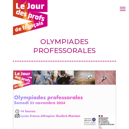
1
OLYMPIADES
1
PROFESSORALES
1
3