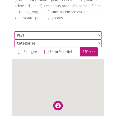
(Conseil international pour l'éducation physique et la
science du sport). Les sports proposés seront : football,
ping-pong, yoga, athlétisme, ou encore escalade, un des
4 nouveaux sports olympiques.
En ligne
En présentiel
Effacer
2