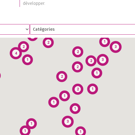
développer.
1
1
2
1
2
2
3
2
4
1
3
2
2
1
2
1
2
1
1
1
3
1
1
1