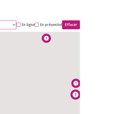
1
En ligne
En présentiel
Effacer
1
1
3