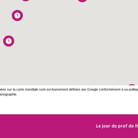
1
1
ichées sur la carte mondiale sont exclusivement définies par Google conformément à sa politi
1
artographie.
Le jour du prof de 