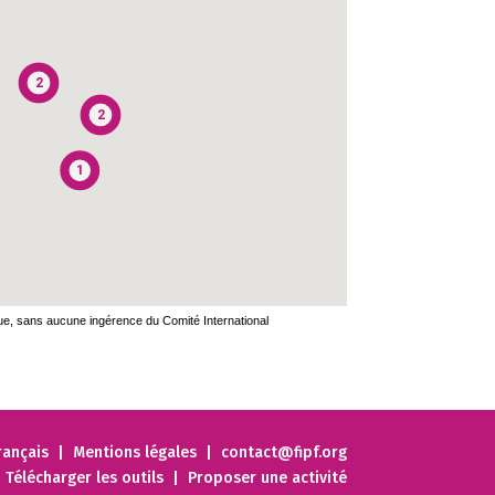
2
2
1
1
que, sans aucune ingérence du Comité International
1
français |
Mentions légales
|
contact@fipf.org
Télécharger les outils
|
Proposer une activité