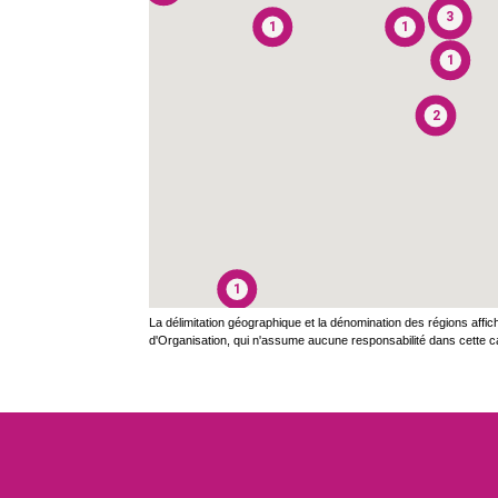
3
1
1
1
1
1
1
2
1
La délimitation géographique et la dénomination des régions aff
d'Organisation, qui n'assume aucune responsabilité dans cette c