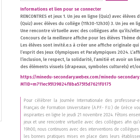
Informations et lien pour se connecter
RENCONTRES et jeux 1. Un jeu en ligne (Quiz) avec élèves d
(Quiz) avec élèves du collège (11h30-12h30) 3. Un jeu en l
Une rencontre virtuelle avec des collègues afin qu’ils/ell
2
1
Concours de la meilleure affiche pour les élèves Thème du
1
1
Les élèves sont invité.e.s à créer une affiche originale qu
l’esprit des Jeux Olympiques et Paralympiques 2024. L’affi
l’inclusion, le respect, la solidarité, l’amitié et avoir un 
des éléments visuels (drapeaux, symboles culturels) et/ou 
https://minedu-secondary.webex.com/minedu-secondary/
MTID=m711ec95139824f8ba57515d7621f0175
Pour célébrer la Journée Internationale des professeur-e
1
Français de Formation Universitaire (A.P.F.- F.U.) de Grèce vo
inspirantes en ligne le jeudi 21 novembre 2024. Fêtons ensem
jeux et une rencontre virtuelle avec des collègues afin qu’
1
19h00, nous continuons avec des interventions de collègues q
1
les bonnes pratiques mises en place dans leurs établissem