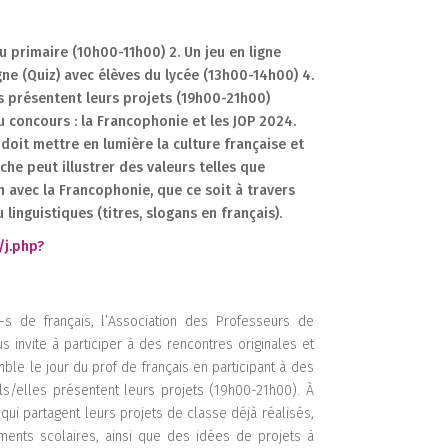
u primaire (10h00-11h00) 2. Un jeu en ligne
igne (Quiz) avec élèves du lycée (13h00-14h00) 4.
es présentent leurs projets (19h00-21h00)
 concours : la Francophonie et les JOP 2024.
i doit mettre en lumière la culture française et
che peut illustrer des valeurs telles que
lien avec la Francophonie, que ce soit à travers
linguistiques (titres, slogans en français).
j.php?
1
1
1
-s de français, l’Association des Professeurs de
1
us invite à participer à des rencontres originales et
ble le jour du prof de français en participant à des
2
ils/elles présentent leurs projets (19h00-21h00). À
ui partagent leurs projets de classe déjà réalisés,
ents scolaires, ainsi que des idées de projets à